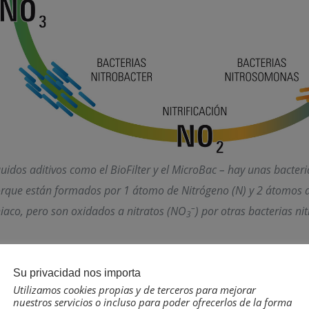
quidos aditivos como el BioFilter y el MicroBac – hay unas bact
orque están formados por 1 átomo de Nitrógeno (N) y 2 átomos d
–
aco, pero son oxidados a nitratos (NO
) por otras bacterias ni
3
Su privacidad nos importa
Utilizamos cookies propias y de terceros para mejorar
peces de agua dulce y son un excelente fertilizante para las pl
nuestros servicios o incluso para poder ofrecerlos de la forma