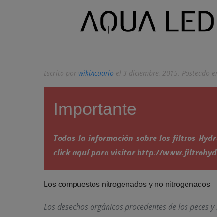
Escrito por
wikiAcuario
el
3 diciembre, 2015
. Posteado 
Importante
Todas la información sobre los filtros Hy
click aquí para visitar http://www.filtrohy
Los compuestos nitrogenados y no nitrogenados
Los desechos orgánicos procedentes de los peces y 