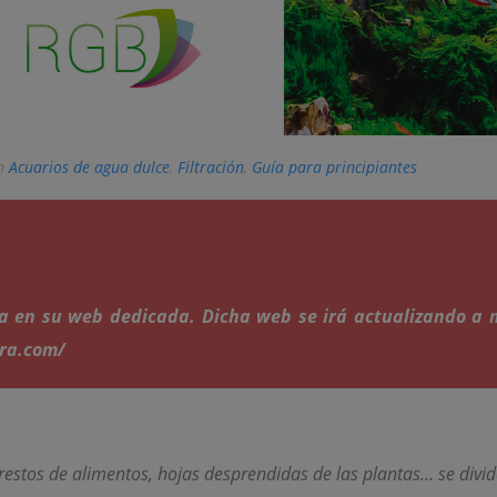
en
Acuarios de agua dulce
,
Filtración
,
Guía para principiantes
dra en su web dedicada. Dicha web se irá actualizando 
dra.com/
restos de alimentos, hojas desprendidas de las plantas… se divi