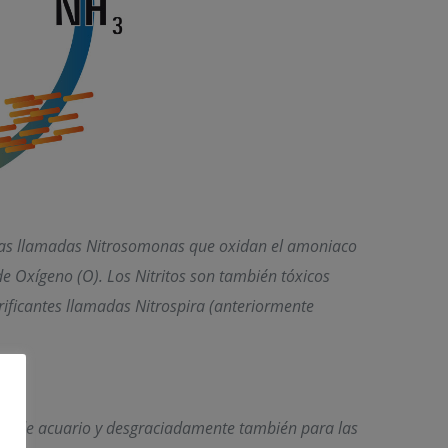
erias llamadas Nitrosomonas que oxidan el amoniaco
e Oxígeno (O). Los Nitritos son también tóxicos
trificantes llamadas Nitrospira (anteriormente
antas de acuario y desgraciadamente también para las