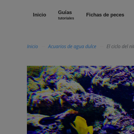
Guías
Inicio
Fichas de peces
tutoriales
Inicio
Acuarios de agua dulce
El ciclo del n