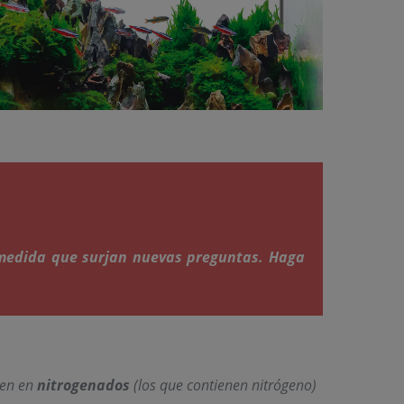
a medida que surjan nuevas preguntas. Haga
den en
nitrogenados
(los que contienen nitrógeno)