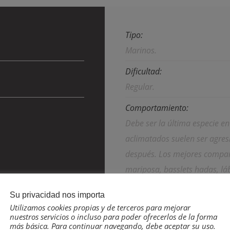
Tipo:
Marinos.
Dificultad:
Regular.
Comportamiento:
Debe ser la última especie en
aclimatados suelen ser agres
después. Los mejores compañ
mariposa, basslets hadas, lábr
Su privacidad nos importa
Utilizamos cookies propias y de terceros para mejorar
nuestros servicios o incluso para poder ofrecerlos de la forma
más básica. Para continuar navegando, debe aceptar su uso.