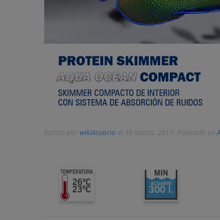
Escrito por
wikiAcuario
el
30 marzo, 2017
. Posteado en