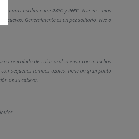
peraturas oscilan entre
23ºC
y
26ºC
. Vive en zonas
las cuevas. Generalmente es un pez solitario. Vive a
seño reticulado de color azul intenso con manchas
llo con pequeños rombos azules. Tiene un gran punto
ción de su cabeza.
ánulos.