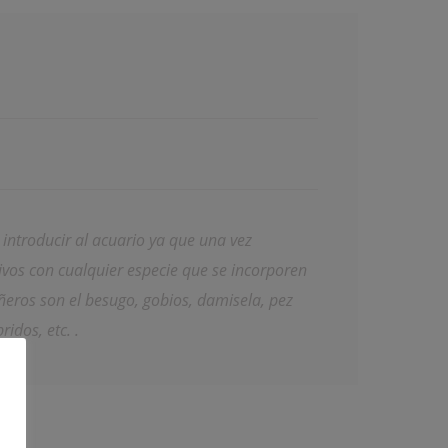
 introducir al acuario ya que una vez
ivos con cualquier especie que se incorporen
eros son el besugo, gobios, damisela, pez
idos, etc. .