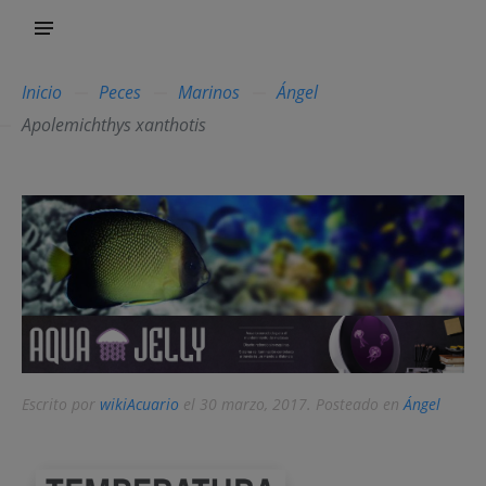
Inicio
Peces
Marinos
Ángel
Apolemichthys xanthotis
Escrito por
wikiAcuario
el
30 marzo, 2017
. Posteado en
Ángel