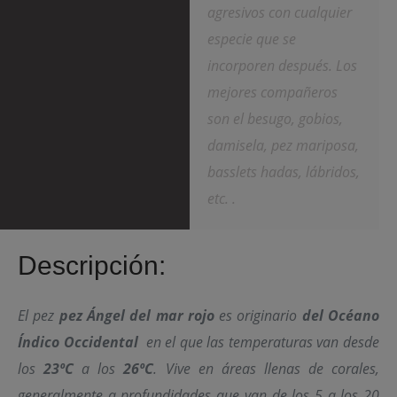
agresivos con cualquier
especie que se
incorporen después. Los
mejores compañeros
son el besugo, gobios,
damisela, pez mariposa,
basslets hadas, lábridos,
etc. .
Descripción:
El pez
pez Ángel del mar rojo
es originario
del Océano
Índico Occidental
en el que las temperaturas van desde
los
23ºC
a los
26ºC
. Vive en áreas llenas de corales,
generalmente a profundidades que van de los 5 a los 20