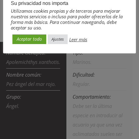
Su privacidad nos importa
Utilizamos cookies propias y de terceros para mejorar
nuestros servicios o incluso para poder ofrecerlos de la
forma más básica. Para continuar navegando, debe
aceptar su uso.
Aceptar todo
Leer más
Ajustes
Nombre científico:
Tipo:
Apolemichthys xanthotis.
Marinos.
Nombre común:
Dificultad:
Pez ángel del mar rojo.
Regular.
Grupo:
Comportamiento:
Ángel.
Debe ser la última
especie en introducir al
acuario ya que una vez
aclimatados suelen ser